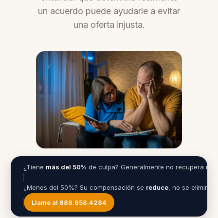
un acuerdo puede ayudarle a evitar
una oferta injusta.
¿Tiene
más del 50%
de culpa? Generalmente no recupera nad
¿Menos del 50%? Su compensación se
reduce
, no se elimina
Llame al 888.658.4284