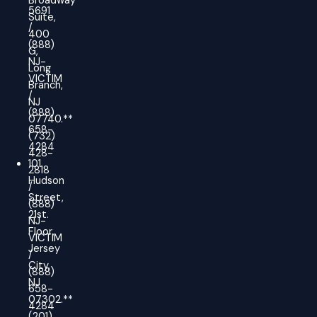
Broadway
5691
Suite,
/
400
(888)
G,
NJ-
Long
VICTIM
Branch,
/
NJ
(888)
07740.**
658-
(732)
4284
428-
101
2818
Hudson
/
Street,
(888)
21st.
NJ-
Floor,
VICTIM
Jersey
/
City,
(888)
NJ
658-
07302.**
4284
(201)