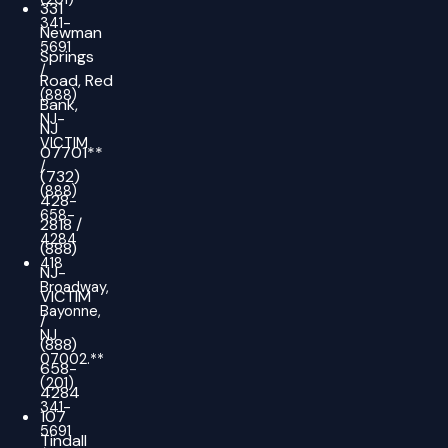
331
341-
Newman
5691
Springs
/
Road,
Red
(888)
Bank,
NJ-
NJ
VICTIM
07701**
/
(732)
(888)
428-
658-
2818
/
4284
(888)
418
NJ-
Broadway,
VICTIM
Bayonne,
/
NJ
(888)
07002.**
658-
(201)
4284
341-
107
5691
Tindall