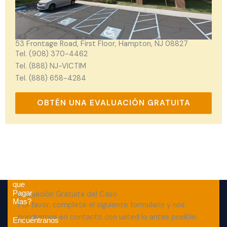
53 Frontage Road, First Floor, Hampton, NJ 08827
Tel. (908) 370-4462
Tel. (888) NJ-VICTIM
Tel. (888) 658-4284
OBTÉN UNA EVALUACIÓN GRATUITA
Por
que
Pagar
Evaluación Gratuita del Caso
Mas?
Por favor, complete el siguiente formulario y nos
pondremos en contacto con usted lo antes posible.
Encuéntranos