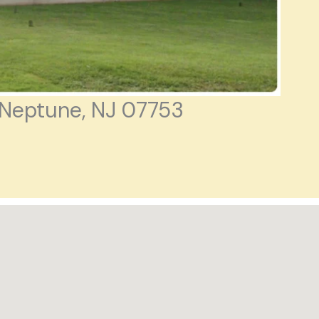
l
i
 Neptune, NJ 07753