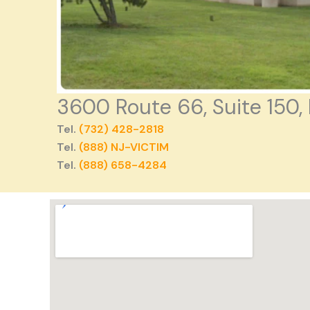
3600 Route 66, Suite 150,
Tel.
(732) 428-2818
Tel.
(888) NJ-VICTIM
Tel.
(888) 658-4284