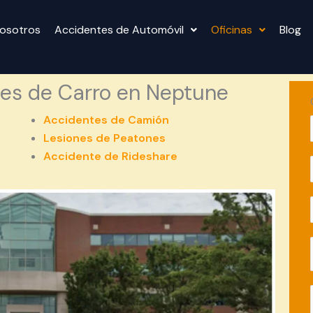
osotros
Accidentes de Automóvil
Oficinas
Blog
es de Carro en Neptune
Accidentes de Camión
Lesiones de Peatones
Accidente de Rideshare
l
l
i
l