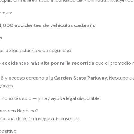
ocupación seria en todo el condado de Monmouth, incluyendo 
n que:
4,000 accidentes de vehículos cada año
s
ar de los esfuerzos de seguridad
 accidentes más alta por milla recorrida
que el promedio 
66
y acceso cercano a la
Garden State Parkway
, Neptune ti
graves.
 no estás solo — y hay ayuda legal disponible.
carro en Neptune?
 una decisión insegura, incluyendo:
positivo