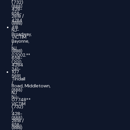
(732)
(888)
428-
658-
2818
/
4284
(888)
418
NJ-
Broadway,
VICTIM
Bayonne,
/
NJ
(888)
07002.**
658-
(201)
4284
341-
107
5691
Tindall
/
Road,
Middletown,
(888)
NJ
NJ-
07748**
VICTIM
(732)
/
428-
(888)
2818
/
658-
(888)