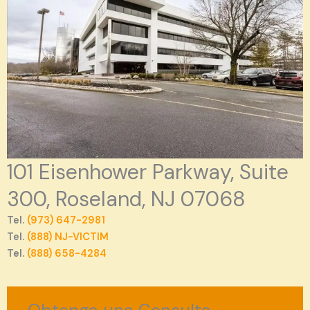
101 Eisenhower Parkway, Suite
300, Roseland, NJ 07068
Tel.
(973) 647-2981
Tel.
(888) NJ-VICTIM
Tel.
(888) 658-4284