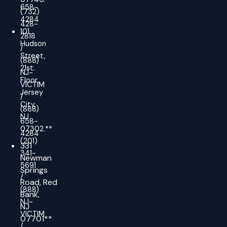
658-
(732)
4284
428-
101
2818
Hudson
/
Street,
(888)
21st.
NJ-
Floor,
VICTIM
Jersey
/
City,
(888)
NJ
658-
07302.**
4284
(201)
331
341-
Newman
5691
Springs
/
Road,
Red
(888)
Bank,
NJ-
NJ
VICTIM
07701**
/