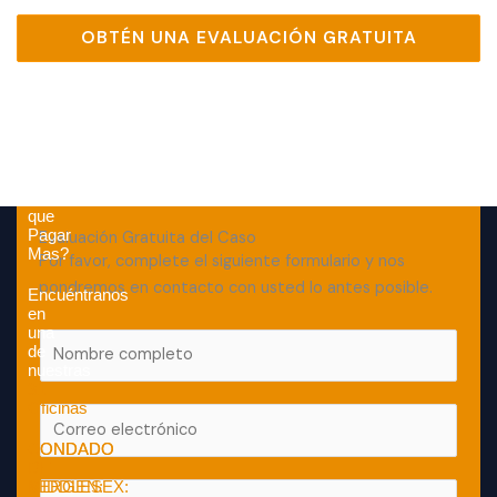
OBTÉN UNA EVALUACIÓN GRATUITA
Por
que
Pagar
Evaluación Gratuita del Caso
Mas?
Por favor, complete el siguiente formulario y nos
pondremos en contacto con usted lo antes posible.
Encuéntranos
en
una
F
de
u
nuestras
31
l
Oficinas
E
l
m
N
CONDADO
CONDADO
a
DE
DE
a
BERGEN:
MIDDLESEX:
P
i