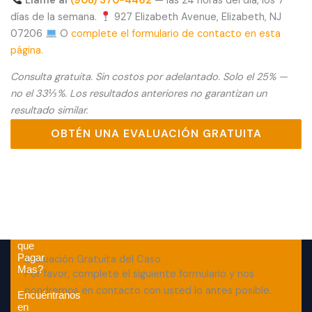
Llame al
(908) 370-4462
— las 24 horas del día, los 7
días de la semana.
927 Elizabeth Avenue, Elizabeth, NJ
07206
O
complete el formulario de contacto en esta
página.
Consulta gratuita. Sin costos por adelantado. Solo el 25% —
no el 33⅓%. Los resultados anteriores no garantizan un
resultado similar.
OBTÉN UNA EVALUACIÓN GRATUITA
Por
que
Pagar
Evaluación Gratuita del Caso
Mas?
Por favor, complete el siguiente formulario y nos
pondremos en contacto con usted lo antes posible.
Encuéntranos
en