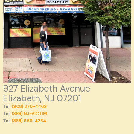
927 Elizabeth Avenue
Elizabeth, NJ 07201
Tel.
(908) 370-4462
Tel.
(888) NJ-VICTIM
Tel.
(888) 658-4284