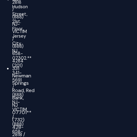
2818
Hudson
/
Street,
(888)
21st.
NJ-
Floor,
VICTIM
Jersey
/
City,
(888)
NJ
658-
07302.**
4284
(201)
331
341-
Newman
5691
Springs
/
Road,
Red
(888)
Bank,
NJ-
NJ
VICTIM
07701**
/
(732)
(888)
428-
658-
2818
/