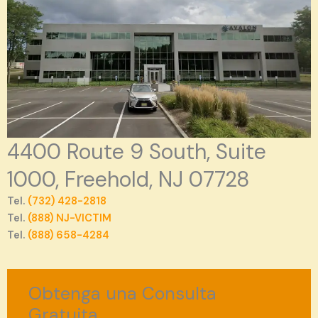
4400 Route 9 South, Suite
1000, Freehold, NJ 07728
Tel.
(732) 428-2818
Tel.
(888) NJ-VICTIM
Tel.
(888) 658-4284
Obtenga una Consulta
Gratuita