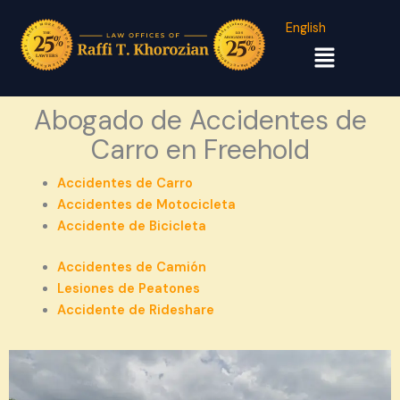
English
Menú
Abogado de Accidentes de
Carro en Freehold
Accidentes de Carro
Accidentes de Motocicleta
Accidente de Bicicleta
Accidentes de Camión
Lesiones de Peatones
Accidente de Rideshare