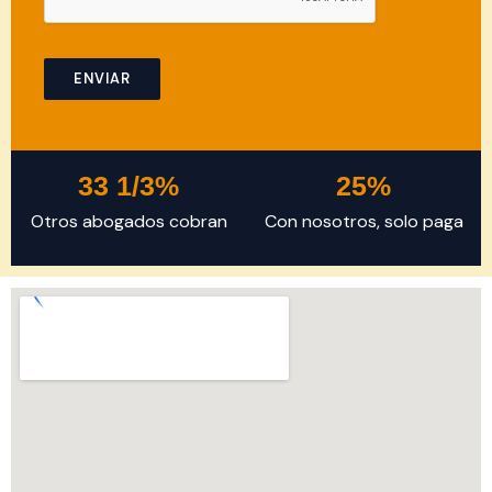
n
f
o
ENVIAR
r
a
c
o
33
 1/3%
25
%
n
Otros abogados cobran
Con nosotros, solo paga
s
u
l
t
a
t
i
o
n