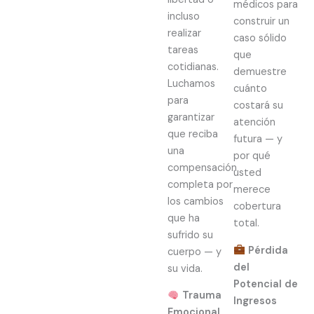
médicos para
incluso
construir un
realizar
caso sólido
tareas
que
cotidianas.
demuestre
Luchamos
cuánto
para
costará su
garantizar
atención
que reciba
futura — y
una
por qué
compensación
usted
completa por
merece
los cambios
cobertura
que ha
total.
sufrido su
Pérdida
cuerpo — y
del
su vida.
Potencial de
Trauma
Ingresos
Emocional