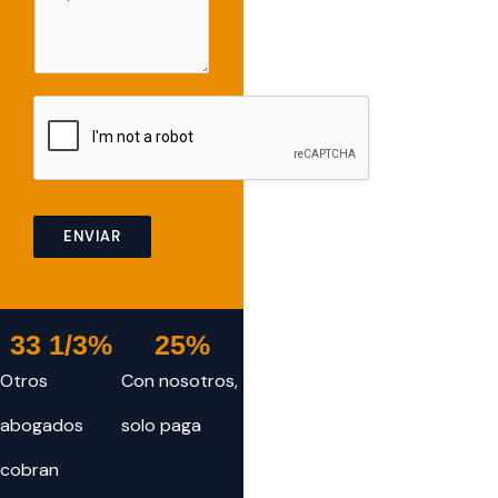
s
o
s
c
a
a
g
t
e
i
o
n
f
o
ENVIAR
r
a
c
o
33
 1/3%
25
%
n
Otros
Con nosotros,
s
u
abogados
solo paga
l
t
cobran
a