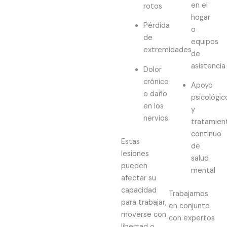
en el
rotos
hogar
Pérdida
o
de
equipos
extremidades
de
asistencia
Dolor
crónico
Apoyo
o daño
psicológic
en los
y
nervios
tratamien
continuo
Estas
de
lesiones
salud
pueden
mental
afectar su
capacidad
Trabajamos
para trabajar,
en conjunto
moverse con
con expertos
libertad o