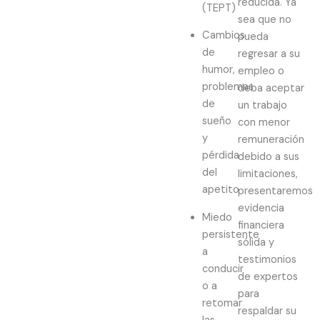
reducida. Ya
(TEPT)
sea que no
Cambios
pueda
de
regresar a su
humor,
empleo o
problemas
deba aceptar
de
un trabajo
sueño
con menor
y
remuneración
pérdida
debido a sus
del
limitaciones,
apetito
presentaremos
evidencia
Miedo
financiera
persistente
sólida y
a
testimonios
conducir
de expertos
o a
para
retomar
respaldar su