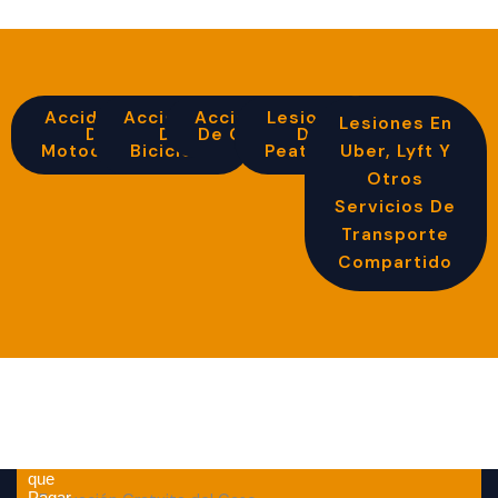
Accidentes
Accidente
Accidentes
Lesiones
Lesiones En
De
De
De Camión
De
Motocicleta
Bicicleta
Peatones
Uber, Lyft Y
Otros
Servicios De
Transporte
Compartido
Por
que
Pagar