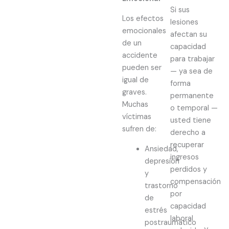
Si sus
Los efectos
lesiones
emocionales
afectan su
de un
capacidad
accidente
para trabajar
pueden ser
— ya sea de
igual de
forma
graves.
permanente
Muchas
o temporal —
víctimas
usted tiene
sufren de:
derecho a
recuperar
Ansiedad,
ingresos
depresión
perdidos y
y
compensación
trastorno
por
de
capacidad
estrés
laboral
postraumático