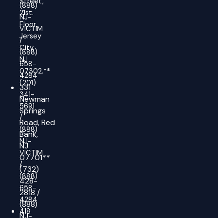
Street,
(888)
21st.
NJ-
Floor,
VICTIM
Jersey
/
City,
(888)
NJ
658-
07302.**
4284
(201)
331
341-
Newman
5691
Springs
/
Road,
Red
(888)
Bank,
NJ-
NJ
VICTIM
07701**
/
(732)
(888)
428-
658-
2818
/
4284
(888)
418
NJ-