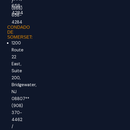
/
658-
(888)
4284
658-
4284
CONDADO
DE
SOMERSET:
1200
Route
22
East,
Suite
200,
Bridgewater,
NJ
08807**
(908)
370-
4462
/