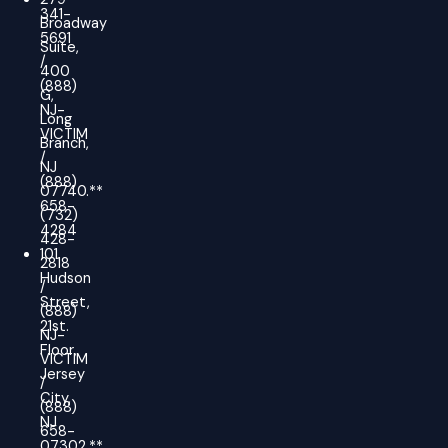
341-
Broadway
5691
Suite,
/
400
(888)
G,
NJ-
Long
VICTIM
Branch,
/
NJ
(888)
07740.**
658-
(732)
4284
428-
101
2818
Hudson
/
Street,
(888)
21st.
NJ-
Floor,
VICTIM
Jersey
/
City,
(888)
NJ
658-
07302.**