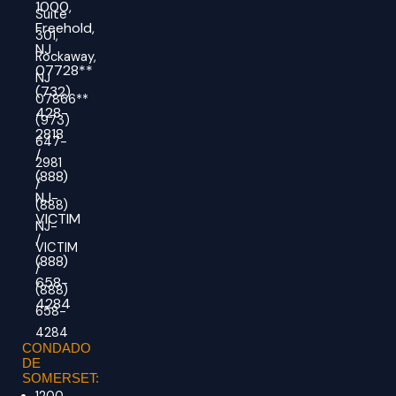
1000,
Suite
Freehold,
301,
NJ
Rockaway,
07728**
NJ
(732)
07866**
428-
(973)
2818
647-
/
2981
(888)
/
NJ-
(888)
VICTIM
NJ-
/
VICTIM
(888)
/
658-
(888)
4284
658-
4284
CONDADO
DE
SOMERSET: