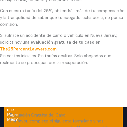
Con nuestra tarifa del
25%
, obtendrás más de tu compensación
y la tranquilidad de saber que tu abogado lucha por ti, no por su
comisión.
Si sufriste un accidente de carro o vehículo en Nueva Jersey,
solicita hoy una
evaluación gratuita de tu caso
en
The25PercentLawyers.com
.
Sin costos iniciales. Sin tarifas ocultas. Solo abogados que
realmente se preocupan por tu recuperación.
Por
que
Pagar
Evaluación Gratuita del Caso
Mas?
Por favor, complete el siguiente formulario y nos