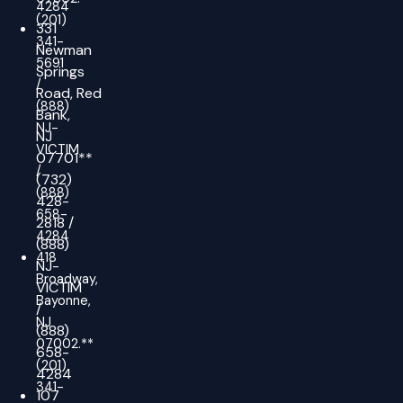
4284
(201)
331
341-
Newman
5691
Springs
/
Road,
Red
(888)
Bank,
NJ-
NJ
VICTIM
07701**
/
(732)
(888)
428-
658-
2818
/
4284
(888)
418
NJ-
Broadway,
VICTIM
Bayonne,
/
NJ
(888)
07002.**
658-
(201)
4284
341-
107