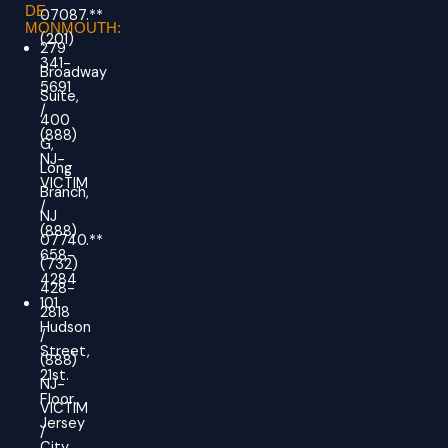
DE
07087.**
MONMOUTH:
(201)
279
341-
Broadway
5691
Suite,
/
400
(888)
G,
NJ-
Long
VICTIM
Branch,
/
NJ
(888)
07740.**
658-
(732)
4284
428-
101
2818
Hudson
/
Street,
(888)
21st.
NJ-
Floor,
VICTIM
Jersey
/
City,