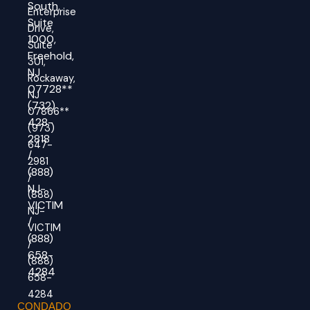
South,
Enterprise
Suite
Drive,
1000,
Suite
Freehold,
301,
NJ
Rockaway,
07728**
NJ
(732)
07866**
428-
(973)
2818
647-
/
2981
(888)
/
NJ-
(888)
VICTIM
NJ-
/
VICTIM
(888)
/
658-
(888)
4284
658-
4284
CONDADO