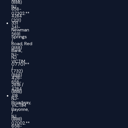
(888)
NJ
658-
07302.**
4284
(201)
331
341-
Newman
5691
Springs
/
Road,
Red
(888)
Bank,
NJ-
NJ
VICTIM
07701**
/
(732)
(888)
428-
658-
2818
/
4284
(888)
418
NJ-
Broadway,
VICTIM
Bayonne,
/
NJ
(888)
07002.**
658-